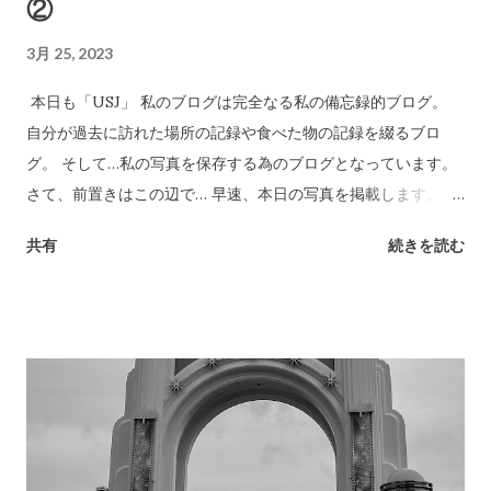
②
3月 25, 2023
本日も「USJ」 私のブログは完全なる私の備忘録的ブログ。
自分が過去に訪れた場所の記録や食べた物の記録を綴るブロ
グ。 そして…私の写真を保存する為のブログとなっています。
さて、前置きはこの辺で… 早速、本日の写真を掲載します。 私
がUSJに遊びに行ったのはもう15年位前なので… 現在のUSJが
共有
続きを読む
どうなっているのかわかりません。 ただ当時、USJに行ったら
是非とも写真に撮りたい物がありまして… それがこのデロリア
ンです。 子供の頃に 『バック・トゥ・ザ・フューチャー』が大
好きで、 是非ともデロリアンを撮影したいと言う願望がありま
した。 そう言えばこの前、 インスタで 『バック・トゥ・ザ・
フューチャー』の現在のメンバーの写真が掲載されていまし
た。 みんな素敵に歳を重ねられた感じで素敵な１枚でした。 私
もこのデロリアンがあれば… 昔に戻ってもっと勉強をする様に