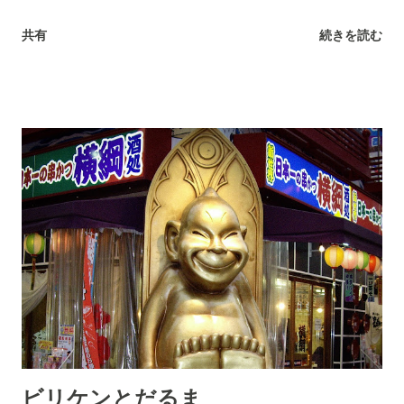
阪を代表するお方ですよね。 おっと！「大阪」って答えを出し
共有
続きを読む
てしまった。 今回、本日のブログを書くのに写真をセレクトし
ていたら… 無性に大阪に行きたくなった。 今度はいつ行けるの
か…楽しみだな。 本日はこの辺で。
ビリケンとだるま