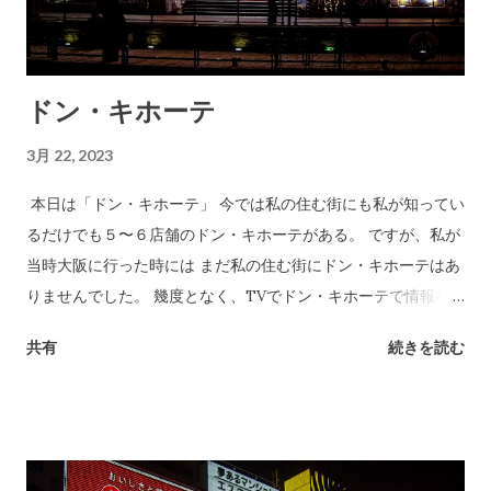
ドン・キホーテ
3月 22, 2023
本日は「ドン・キホーテ」 今では私の住む街にも私が知ってい
るだけでも５〜６店舗のドン・キホーテがある。 ですが、私が
当時大阪に行った時には まだ私の住む街にドン・キホーテはあ
りませんでした。 幾度となく、TVでドン・キホーテで情報を
得ていたので 24時間営業のお店で格安で商品が山積みされて販
共有
続きを読む
売されていると言う認識はありました。 当時の私は「龍が如
く」と言うTVゲームをやっており、 そのゲームでは実在する
お店が実名で登場するのですが… もちろん、ドン・キホーテも
ゲーム内に登場するのです。 ゲーム内でお店に入店すると、あ
のドン・キホーテのテーマソングが流れるのです。 いつか大阪