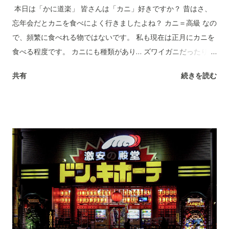
本日は「かに道楽」 皆さんは「カニ」好きですか？ 昔はさ、
忘年会だとカニを食べによく行きましたよね？ カニ＝高級 なの
で、頻繁に食べれる物ではないです。 私も現在は正月にカニを
食べる程度です。 カニにも種類があり… ズワイガニだったり…
タラバガニだったり… 毛蟹… 人によって好きなカニは色々だと
共有
続きを読む
思います。 私はカニを食べに行くより… またカニを撮影に行き
たい。 本日はこの辺で。