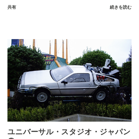
ャー」が好きですが‥ 実は…友人から「 バック・トゥ・ザ・フ
共有
続きを読む
ューチャー」も良いけど… 絶対にスパイダーマンのアトラクシ
ョンが凄いと教えてもらっていました。 現在でもスパイダーマ
ンは残っているみたいですが… 昔からリニューアルと言うか…
もっとすごいアトラクションに生まれ変わったとネットに書い
てありました。 現在のUSJの事を調べようと思い、ネットで
色々と調べていると… 現在のチケット代がもう限りなく１万円
に近い金額になっている事に驚きました。 １万円… またUSJに
行きたいと思いますが… １万円。 １万円か‥ なかなか実現で
きない様な金額だな。 そんな事を思い、３回に分けた書いた
USJの内容は終わります。 本日はこの辺で。
ユニバーサル・スタジオ・ジャパン