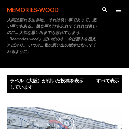
スキップしてメイン コンテンツに移動
MEMORIES-WOOD
人間は忘れる生き物。 それは良い事であって、悪
い事でもある。 嫌な事だけを忘れてくれれば良い
のに… 大切な思い出までも忘れてしまう…
『Memories-wood』 思い出の木… 今は苗木を植え
たばかり。 いつか… 私の思い出の樹木になってく
れるように。
投
ラベル（
大阪
）が付いた投稿を表示
すべて表示
稿
しています