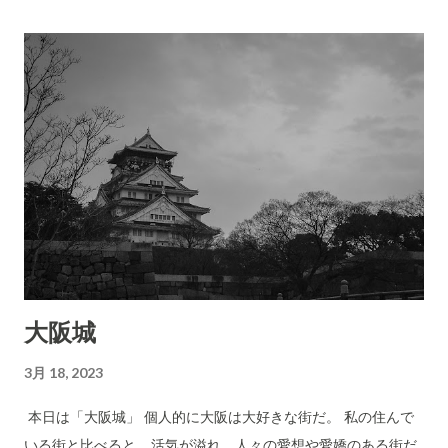
が… 私の写真は風化する事はなく… 当時の風景をそのまま残し
てくれています。 目まぐるしく変わり続ける世の中。 街の風景
だけではなく、私の生活スタイルも日々変化している。 だが、
通天閣は今も昔も変わり事はなく、街のシンボルとして君臨し
ている。 今日はこの辺で。
大阪城
3月 18, 2023
本日は「大阪城」 個人的に大阪は大好きな街だ。 私の住んで
いる街と比べると… 活気が溢れ、人々の愛想や愛嬌のある街だ