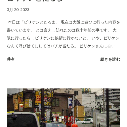
3月 20, 2023
本日は「ビリケンとだるま」 現在は大阪に遊びに行った内容を
書いています。 とは言え… 訪れたのは数十年前の事です。 大
阪に行ったら… ビリケンに挨拶に行かないと。 いや、ビリケン
なんて呼び捨てにしてはバチが当たる。 ビリケンさんに会いに
行かないと。 これで私も幸運になれますね。 そして大阪と言っ
共有
続きを読む
たらたこ焼きが有名だけど… やっぱり串揚げでしょ。 当時、大
阪から遠い所から来たと話をしたら… 「宣伝しておいてな〜」
とお店のシールを沢山もらったな〜。 子供ではないけど… シー
ルって貰うとテンション上がるよね〜。 そう言えば… そのシー
ルどこにやったんだろ？？ 本日はこの辺で。