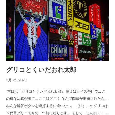
に行ったらドン・キホーテに行ってみたい。 （大阪に観光に行
ってドン・キホーテに行きたいと言うのも珍しいですね） 初め
て入るドン・キホーテに緊張感を感じ入店。 すると…あの
「ド・ド・ド・ドンキ〜♪ ドンキホ〜テ〜♪」と テーマソング
が聞こえてくるではありませんか！！ 私はあまりの感動で店の
入り口で立ち尽くしてしまいました。 現在、私の近所のドン・
キホーテは24時間営業ではなくなりましたが… 週１くらいでお
酒やお菓子をよく買いに行きます。 あ！！そう言えば、昔は一
円玉で端数を割引いてくれましたよね。 （昔からカード主義な
グリコとくいだおれ太郎
ので恩恵は受けた事ないですが…） 個人的に大好きなお店なの
でこれからも夜な夜な買い物に行きたいと思います。 それでは
3月 21, 2023
本日はこの辺で。
本日は「グリコとくいだおれ太郎」 例えばクイズ番組で… こ
の様な写真が出て… ここはどこ？ なんて問題が出題されたら…
みんな解答ボタンを連打するに違いない。 （注）このグリコは
５代目グリコで今の一つ前になります。 そして… このお方も大