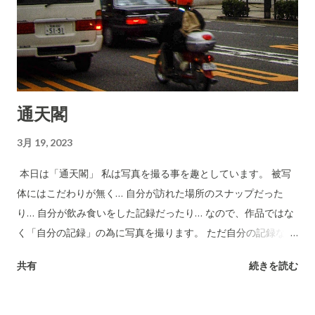
通天閣
3月 19, 2023
本日は「通天閣」 私は写真を撮る事を趣としています。 被写
体にはこだわりが無く… 自分が訪れた場所のスナップだった
り… 自分が飲み食いをした記録だったり… なので、作品ではな
く「自分の記録」の為に写真を撮ります。 ただ自分の記録なの
ですが… どうせなら有名な観光地や景勝地なども自分の記録に
共有
続きを読む
残しておきたい訳で… 通天閣みたく有名な物を撮ると… 自分で
も「あ！通天閣！」と昔の記憶を思い出すのです。 かなり昔に
撮影した写真なので、街並みも変わっているかも知れません