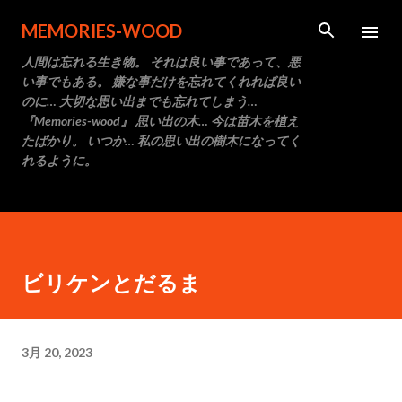
スキップしてメイン コンテンツに移動
MEMORIES-WOOD
人間は忘れる生き物。 それは良い事であって、悪
い事でもある。 嫌な事だけを忘れてくれれば良い
のに… 大切な思い出までも忘れてしまう…
『Memories-wood』 思い出の木… 今は苗木を植え
たばかり。 いつか… 私の思い出の樹木になってく
れるように。
ビリケンとだるま
3月 20, 2023