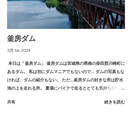
釜房ダム
3月 16, 2024
本日は「釜房ダム」 釜房ダムは宮城県の県南の柴田郡川崎町に
あるダム。 私は別にダムマニアでもないので… ダムの写真もな
ければ、ダムの紹介もない。 ただ…釜房ダムの好きな所は貯水
池の上を走れる所。 夏場にバイクで走るととても気持ちがい
い。 まさに「爽快」と言う言葉がよく似合う。 個人的に自然が
共有
続きを読む
好きだ 空 緑 水 自然に感謝 本日はこの辺で。 訪れた日 2019
年 09月04日