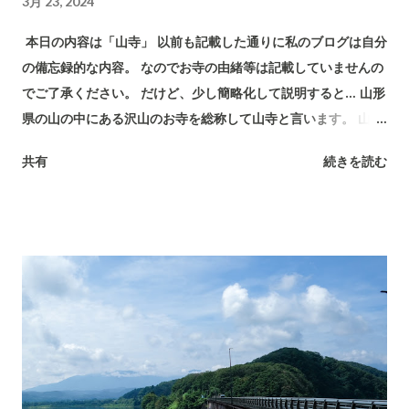
3月 23, 2024
本日の内容は「山寺」 以前も記載した通りに私のブログは自分
の備忘録的な内容。 なのでお寺の由緒等は記載していませんの
でご了承ください。 だけど、少し簡略化して説明すると… 山形
県の山の中にある沢山のお寺を総称して山寺と言います。 山形
県の観光名所の一つなので何となく名称は聞いた事がある方も
共有
続きを読む
多いかもしれません。 私は日々の喧騒から癒しを求め静かな場
所を求める事が多々あります。 自然の中や神社仏閣に訪れる
と… 自分の心が浄化され、とても清々しい気持ちになります。
そして明日への活力にもなります。 新緑が美しい時期にまた訪
れよう。 今日はこの辺で。 訪れた日 2016年 6月12日