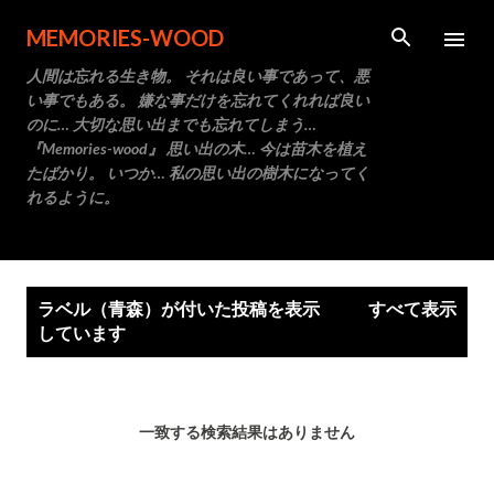
スキップしてメイン コンテンツに移動
MEMORIES-WOOD
人間は忘れる生き物。 それは良い事であって、悪
い事でもある。 嫌な事だけを忘れてくれれば良い
のに… 大切な思い出までも忘れてしまう…
『Memories-wood』 思い出の木… 今は苗木を植え
たばかり。 いつか… 私の思い出の樹木になってく
れるように。
投
ラベル（
青森
）が付いた投稿を表示
すべて表示
稿
しています
一致する検索結果はありません