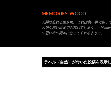
MEMORIES-WOOD
人間は忘れる生き物。 それは良い事であっ
大切な思い出までも忘れてしまう… 『Memori
の思い出の樹木になってくれるように。
投
ラベル（
自然
）が付いた投稿を表示
稿