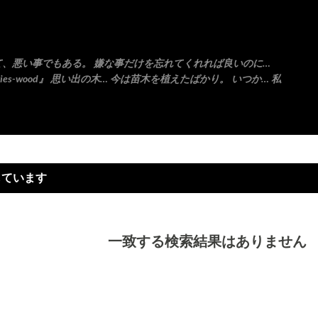
スキップしてメイン コンテンツに移動
て、悪い事でもある。 嫌な事だけを忘れてくれれば良いのに…
es-wood』 思い出の木… 今は苗木を植えたばかり。 いつか… 私
しています
一致する検索結果はありません