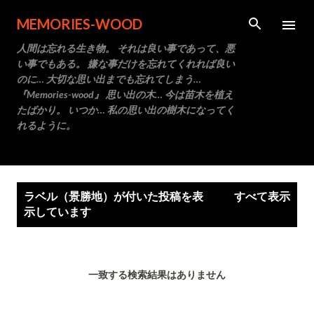
スキップしてメイン コンテンツに移動
MEMORIES-WOOD
人間は忘れる生き物。 それは良い事であって、悪
い事でもある。 嫌な事だけを忘れてくれれば良い
のに… 大切な思い出までも忘れてしまう…
『Memories-wood』 思い出の木… 今は苗木を植え
たばかり。 いつか… 私の思い出の樹木になってく
れるように。
投
ラベル（
景勝地
）が付いた投稿を表
すべて表示
稿
示しています
一致する検索結果はありません